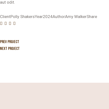
aut odit.
Client
Polly Shakers
Year
2024
Author
Amy Walker
Share
Prev Project
Next Project